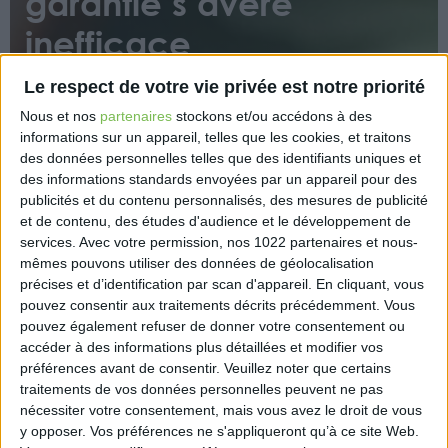
garantie s’avère
inefficace
Le respect de votre vie privée est notre priorité
Nous et nos
partenaires
stockons et/ou accédons à des
informations sur un appareil, telles que les cookies, et traitons
des données personnelles telles que des identifiants uniques et
des informations standards envoyées par un appareil pour des
publicités et du contenu personnalisés, des mesures de publicité
« Le notaire qui omet de recueillir le consentement
et de contenu, des études d'audience et le développement de
du conjoint de l’emprunteur lors de la souscription
services.
Avec votre permission, nos 1022 partenaires et nous-
du prêt pour financer l’acquisition d’un bien
mêmes pouvons utiliser des données de géolocalisation
commun engage sa responsabilité professionnelle si
précises et d’identification par scan d'appareil. En cliquant, vous
cet oubli cause ultérieurement un préjudice au
pouvez consentir aux traitements décrits précédemment. Vous
pouvez également refuser de donner votre consentement ou
banquier.
accéder à des informations plus détaillées et modifier vos
«
préférences avant de consentir.
Veuillez noter que certains
traitements de vos données personnelles peuvent ne pas
https://www.eurex.fr/k4_17506300/
nécessiter votre consentement, mais vous avez le droit de vous
y opposer. Vos préférences ne s'appliqueront qu’à ce site Web.