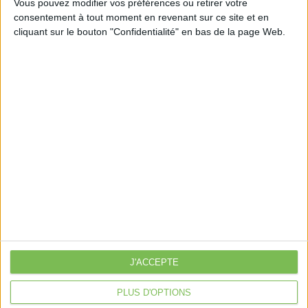
Vous pouvez modifier vos préférences ou retirer votre
consentement à tout moment en revenant sur ce site et en
cliquant sur le bouton "Confidentialité" en bas de la page Web.
Découvrir Cotélib
Découvrir Cotelib
Nos services
Nos packs
je crée mon activité
Je gère mon activité
libérale
Je sécurise mon activité
À la une
Violette la comptable
J'ACCEPTE
Déclaration Impôt sur le Revenu
PLUS D'OPTIONS
Loueur en Meublé