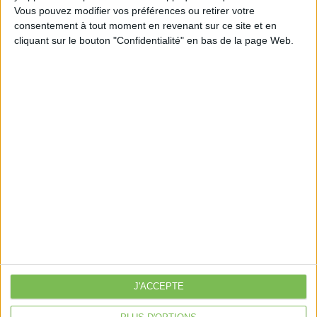
Vous pouvez modifier vos préférences ou retirer votre
consentement à tout moment en revenant sur ce site et en
cliquant sur le bouton "Confidentialité" en bas de la page Web.
Découvrir Cotélib
Découvrir Cotelib
Nos services
Nos packs
je crée mon activité
Je gère mon activité
libérale
Je sécurise mon activité
À la une
J'ACCEPTE
Violette la comptable