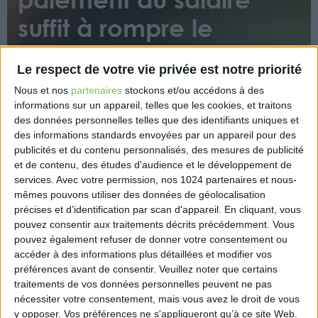
suffit à rompre le
contrat de travail
Le respect de votre vie privée est notre priorité
Nous et nos
partenaires
stockons et/ou accédons à des
informations sur un appareil, telles que les cookies, et traitons
des données personnelles telles que des identifiants uniques et
des informations standards envoyées par un appareil pour des
publicités et du contenu personnalisés, des mesures de publicité
et de contenu, des études d'audience et le développement de
Le retard de versement d’un unique élément de
services.
Avec votre permission, nos 1024 partenaires et nous-
rémunération constitue un manquement
mêmes pouvons utiliser des données de géolocalisation
suffisamment grave pour que la rupture du contrat
précises et d’identification par scan d'appareil. En cliquant, vous
de travail soit imputée à l’employeur. C’est ce qu’a
pouvez consentir aux traitements décrits précédemment. Vous
pouvez également refuser de donner votre consentement ou
estimé la cour de cassation dans son arrêt du 6
accéder à des informations plus détaillées et modifier vos
juillet 2022.
préférences avant de consentir.
Veuillez noter que certains
traitements de vos données personnelles peuvent ne pas
https://entreprendre.service-
nécessiter votre consentement, mais vous avez le droit de vous
public.fr/actualites/A15927
y opposer. Vos préférences ne s'appliqueront qu’à ce site Web.