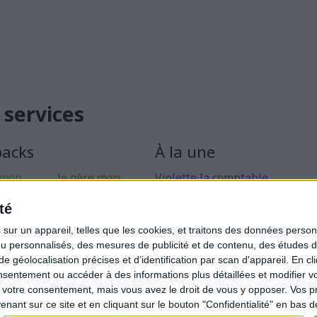
 services
packs
À la une
 mon
Je gère mon
Violette la comptable
 libérale
activité
Déclaration Impôt sur le Reve
té
rise mon
Loueur en Meublé
ur un appareil, telles que les cookies, et traitons des données personn
Côté Retraite
nu personnalisés, des mesures de publicité et de contenu, des études 
éolocalisation précises et d’identification par scan d'appareil. En cl
Location de bureaux
ntement ou accéder à des informations plus détaillées et modifier vo
Examen de Conformité Fiscale
votre consentement, mais vous avez le droit de vous y opposer. Vos p
ant sur ce site et en cliquant sur le bouton "Confidentialité" en bas 