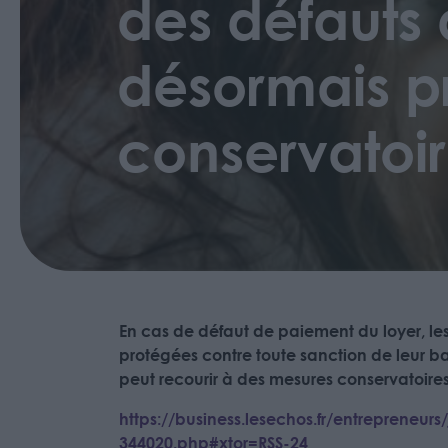
des défauts
désormais p
conservatoi
En cas de défaut de paiement du loyer, les
protégées contre toute sanction de leur bail
peut recourir à des mesures conservatoir
https://business.lesechos.fr/entrepreneu
344020.php#xtor=RSS-24