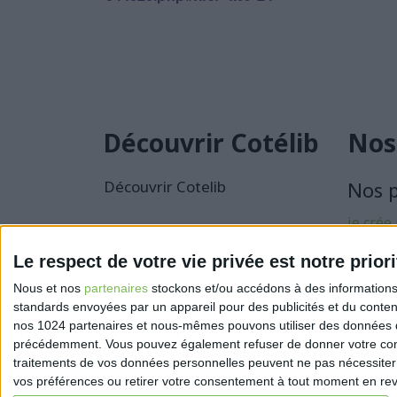
Découvrir Cotélib
Nos
Découvrir Cotelib
Nos 
je crée
activité
Le respect de votre vie privée est notre priori
Je sécu
Nous et nos
partenaires
stockons et/ou accédons à des informations s
activité
standards envoyées par un appareil pour des publicités et du conte
nos 1024 partenaires et nous-mêmes pouvons utiliser des données de g
précédemment. Vous pouvez également refuser de donner votre conse
traitements de vos données personnelles peuvent ne pas nécessiter 
vos préférences ou retirer votre consentement à tout moment en reven