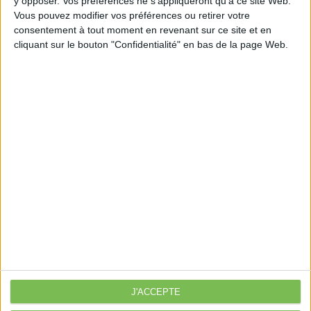
y opposer. Vos préférences ne s'appliqueront qu’à ce site Web.
pour-les-entreprises-recalcitrantes-1425436
Vous pouvez modifier vos préférences ou retirer votre
consentement à tout moment en revenant sur ce site et en
cliquant sur le bouton "Confidentialité" en bas de la page Web.
Découvrir Cotélib
Découvrir Cotelib
Nos services
Nos packs
je crée mon activité
Je gère mon activité
libérale
Je sécurise mon activité
À la une
J'ACCEPTE
Violette la comptable