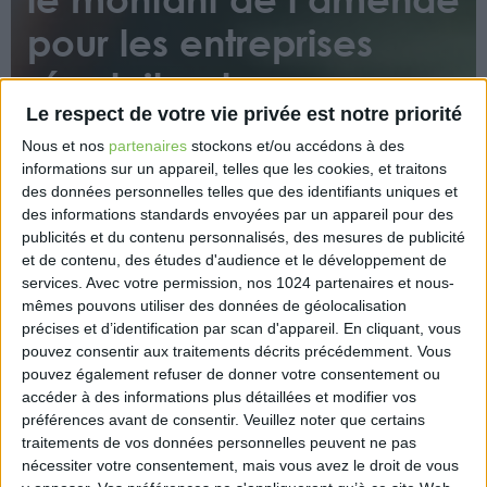
pour les entreprises
récalcitrantes
Le respect de votre vie privée est notre priorité
Nous et nos
partenaires
stockons et/ou accédons à des
informations sur un appareil, telles que les cookies, et traitons
des données personnelles telles que des identifiants uniques et
des informations standards envoyées par un appareil pour des
publicités et du contenu personnalisés, des mesures de publicité
et de contenu, des études d'audience et le développement de
Le gouvernement lâche du lest. Il a décidé de
services.
Avec votre permission, nos 1024 partenaires et nous-
baisser la sanction administrative pour les
mêmes pouvons utiliser des données de géolocalisation
entreprises ne respectant pas les consignes sur le
précises et d’identification par scan d'appareil. En cliquant, vous
télétravail, à 500€ par salarié, contre les 1 000€
pouvez consentir aux traitements décrits précédemment. Vous
prévus initialement, a annoncé vendredi 14 janvier
pouvez également refuser de donner votre consentement ou
la ministre du Travail, Élisabeth Borne.
accéder à des informations plus détaillées et modifier vos
préférences avant de consentir.
Veuillez noter que certains
https://www.capital.fr/votre-carriere/teletravail-le-
traitements de vos données personnelles peuvent ne pas
gouvernement-reduit-le-montant-de-lamende-
nécessiter votre consentement, mais vous avez le droit de vous