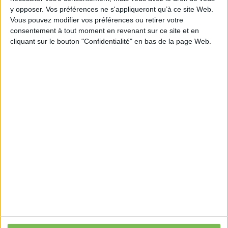
y opposer. Vos préférences ne s'appliqueront qu’à ce site Web.
demande.
Vous pouvez modifier vos préférences ou retirer votre
https://www.insee.fr/fr/statistiques/6678340
consentement à tout moment en revenant sur ce site et en
cliquant sur le bouton "Confidentialité" en bas de la page Web.
Découvrir Cotélib
Découvrir Cotelib
Nos services
Nos packs
je crée mon activité
Je gère mon activité
libérale
Je sécurise mon activité