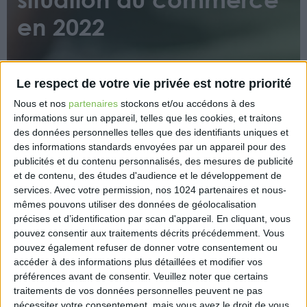
en 2022
Le respect de votre vie privée est notre priorité
Nous et nos
partenaires
stockons et/ou accédons à des
informations sur un appareil, telles que les cookies, et traitons
des données personnelles telles que des identifiants uniques et
En 2022, le commerce retrouve des niveaux d’avant
des informations standards envoyées par un appareil pour des
la crise sanitaire dans la plupart des secteurs.
publicités et du contenu personnalisés, des mesures de publicité
L’activité augmenterait dans le commerce de gros
et de contenu, des études d'audience et le développement de
et le commerce de détail, mais pas dans le
services.
Avec votre permission, nos 1024 partenaires et nous-
mêmes pouvons utiliser des données de géolocalisation
commerce et la réparation d’automobiles. Alors que
précises et d’identification par scan d'appareil. En cliquant, vous
la vente en ligne ralentirait pour la première fois,
pouvez consentir aux traitements décrits précédemment. Vous
certains secteurs durement marqués par la crise
pouvez également refuser de donner votre consentement ou
sanitaire enregistreraient des ventes historiques,
accéder à des informations plus détaillées et modifier vos
comme les commerces de détail de chaussure ou
préférences avant de consentir.
Veuillez noter que certains
de la bijouterie. L’année finirait dans un contexte
traitements de vos données personnelles peuvent ne pas
incertain, alors que la forte inflation pourrait freiner la
nécessiter votre consentement, mais vous avez le droit de vous