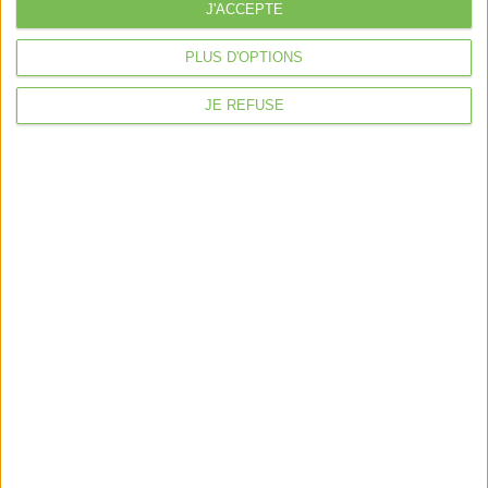
À la une
J'ACCEPTE
Violette la comptable
PLUS D'OPTIONS
Déclaration Impôt sur le Revenu
JE REFUSE
Loueur en Meublé
Côté Retraite
Location de bureaux
Examen de Conformité Fiscale
Nous suivre
Mentions légales
Politique de confidentialité
Condition générales de ventes
Fait avec ❤️ par
Verywell Digital