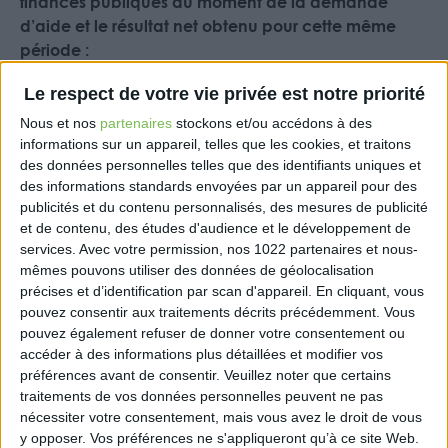
finances publiques au moment de la demande
d’aide et le résultat net obtenu pour cette même
période :
– si l’excédent brut d’exploitation est supérieur ou
Le respect de votre vie privée est notre priorité
égal au résultat net, elles n’ont pas à régulariser les
montants d’aides perçues pour la période ;
Nous et nos
partenaires
stockons et/ou accédons à des
– si l’excédent brut d’exploitation est inférieur au
informations sur un appareil, telles que les cookies, et traitons
des données personnelles telles que des identifiants uniques et
résultat net et que ce résultat net est positif, l’aide
des informations standards envoyées par un appareil pour des
excédentaire est égale au montant de l’aide
publicités et du contenu personnalisés, des mesures de publicité
perçue par l’entreprise ;
et de contenu, des études d'audience et le développement de
– si l’excédent brut d’exploitation est inférieur au
services.
Avec votre permission, nos 1022 partenaires et nous-
résultat net, que ce résultat net est négatif et que
mêmes pouvons utiliser des données de géolocalisation
l’aide reçue est supérieure à 70% de l’opposé
précises et d’identification par scan d'appareil. En cliquant, vous
mathématique du résultat net, elles doivent
pouvez consentir aux traitements décrits précédemment. Vous
pouvez également refuser de donner votre consentement ou
régulariser leur situation pour la période. Le montant
accéder à des informations plus détaillées et modifier vos
de l’aide excédentaire est égal à la différence entre
préférences avant de consentir.
Veuillez noter que certains
l’aide reçue et 70% de l’opposé mathématique du
traitements de vos données personnelles peuvent ne pas
résultat net de la période ;
nécessiter votre consentement, mais vous avez le droit de vous
– si l’excédent brut d’exploitation est inférieur au
y opposer. Vos préférences ne s'appliqueront qu’à ce site Web.