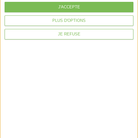
J'ACCEPTE
Nos services
PLUS D'OPTIONS
Nos packs
JE REFUSE
je crée mon activité
Je gère mon activité
libérale
Je sécurise mon activité
À la une
Violette la comptable
Déclaration Impôt sur le Revenu
Loueur en Meublé
Côté Retraite
Location de bureaux
Examen de Conformité Fiscale